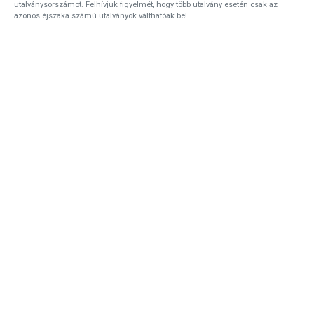
utalványsorszámot. Felhívjuk figyelmét, hogy több utalvány esetén csak az
azonos éjszaka számú utalványok válthatóak be!